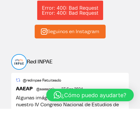
Error: 400: Bad Request
Error: 400: Bad Request
Seguinos en Instagram
Red INPAE
@redinpae Retuiteado
AAEAP
@aaeapok
·
27 Sep 2024
¿Cómo puedo ayudarte?
Algunas imágenes de la tercera jornada de
nuestro IV Congreso Nacional de Estudios de
Administración Pública
Seguinos en Twitter